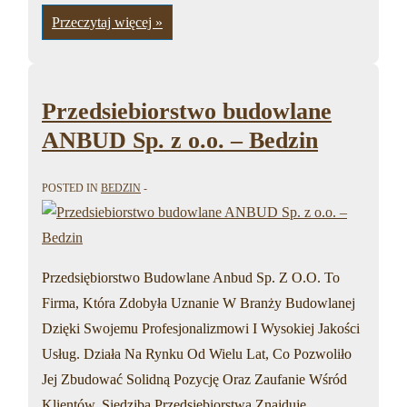
Wylewka
Przeczytaj więcej »
Anhydrytowa
|
Posadzki
Anhydrytowe
–
Bedzin
Przedsiebiorstwo budowlane
ANBUD Sp. z o.o. – Bedzin
POSTED IN
BEDZIN
Przedsiębiorstwo Budowlane Anbud Sp. Z O.O. To
Firma, Która Zdobyła Uznanie W Branży Budowlanej
Dzięki Swojemu Profesjonalizmowi I Wysokiej Jakości
Usług. Działa Na Rynku Od Wielu Lat, Co Pozwoliło
Jej Zbudować Solidną Pozycję Oraz Zaufanie Wśród
Klientów. Siedziba Przedsiębiorstwa Znajduje …