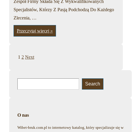
Zespół Firmy Składa Się Z Wykwalifikowanych
Specjalistów, Którzy Z Pasją Podchodzą Do Każdego
Zlecenia, …
Primost
Przeczytaj więcej »
Poludnie
Sp.
z
o.o.
–
Posts
Bedzin
1
2
Next
pagination
Search
Search
O nas
Wibet-bruk.com.pl to internetowy katalog, który specjalizuje się w