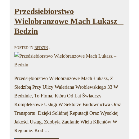
40-
letnim
Przedsiebiorstwo
doswiadczeniem
w
Wielobranzowe Mach Lukasz –
zakresie
projektowania,
Bedzin
wykonawstwa
i
konserwacji
POSTED IN
BEDZIN
zabytkow
–
Bedzin
Przedsiębiorstwo Wielobranżowe Mach Łukasz, Z
Siedzibą Przy Ulicy Waleriana Wroblewskiego 33 W
Będzinie, To Firma, Która Od Lat Świadczy
Kompleksowe Usługi W Sektorze Budownictwa Oraz
Transportu. Dzięki Solidnej Reputacji Oraz Wysokiej
Jakości Usług, Zdobyła Zaufanie Wielu Klientów W
Regionie. Kod …