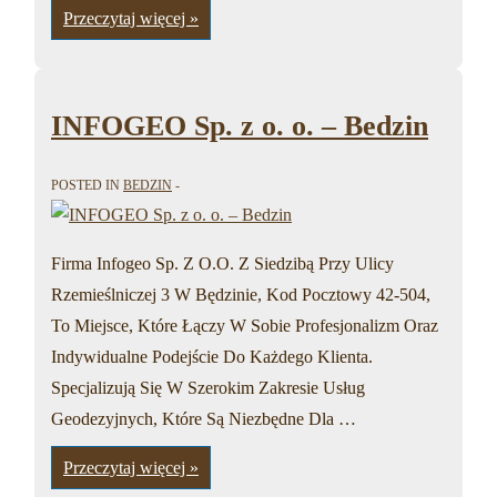
Przedsiebiorstwo
Przeczytaj więcej »
Wielobranzowe
Mach
Lukasz
–
Bedzin
INFOGEO Sp. z o. o. – Bedzin
POSTED IN
BEDZIN
Firma Infogeo Sp. Z O.O. Z Siedzibą Przy Ulicy
Rzemieślniczej 3 W Będzinie, Kod Pocztowy 42-504,
To Miejsce, Które Łączy W Sobie Profesjonalizm Oraz
Indywidualne Podejście Do Każdego Klienta.
Specjalizują Się W Szerokim Zakresie Usług
Geodezyjnych, Które Są Niezbędne Dla …
INFOGEO
Przeczytaj więcej »
Sp.
z