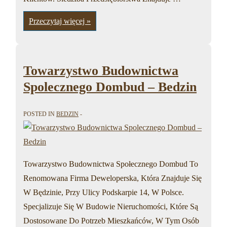
Przedsiebiorstwo
Przeczytaj więcej »
budowlane
ANBUD
Sp.
z
o.o.
–
Towarzystwo Budownictwa
Bedzin
Spolecznego Dombud – Bedzin
POSTED IN
BEDZIN
Towarzystwo Budownictwa Społecznego Dombud To
Renomowana Firma Deweloperska, Która Znajduje Się
W Będzinie, Przy Ulicy Podskarpie 14, W Polsce.
Specjalizuje Się W Budowie Nieruchomości, Które Są
Dostosowane Do Potrzeb Mieszkańców, W Tym Osób