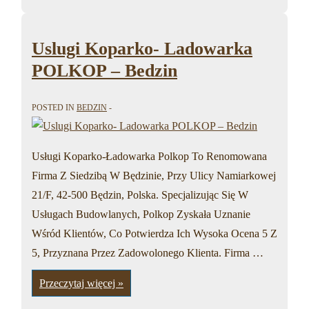
o.
o.
–
Bedzin
Uslugi Koparko- Ladowarka
POLKOP – Bedzin
POSTED IN
BEDZIN
Usługi Koparko-Ładowarka Polkop To Renomowana
Firma Z Siedzibą W Będzinie, Przy Ulicy Namiarkowej
21/F, 42-500 Będzin, Polska. Specjalizując Się W
Usługach Budowlanych, Polkop Zyskała Uznanie
Wśród Klientów, Co Potwierdza Ich Wysoka Ocena 5 Z
5, Przyznana Przez Zadowolonego Klienta. Firma …
Uslugi
Przeczytaj więcej »
Koparko-
Ladowarka